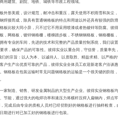
商用建筑、剧院、地铁、城铁等市政工程领域。
外形美观，设计规范，耐冲击和重压，露天使用不积雨雪和灰尘，
钢焊接而成，除具有普通钢格板的特点和用途以外还具有较强的防
格板比较大同小异，只不过它不用采用喷漆或者热镀锌等防腐。彼
板，网格板，镀锌钢格栅，楼梯踏步板，不锈钢钢格板，钢格栅板
拥有专业的车间，先进的技术和完整的产品质量控制系统，我们设
要求，确保产品的可靠性。彼得实业以重合同，守信誉，质量率先
我们的宗旨：以人为本、以诚待人、以质取胜、精益求精、以严格
客户生产出优质可靠的产品，彼得实业全体员工欢迎新老客户洽谈
。钢格板在包装运输时常见问题钢格板的运输是一个很关键的阶段
。
家制造、销售、研发金属制品的大型生产企业。彼得实业钢格板均
、节能，通过强大的电焊功率和液压力将横杆压焊入扁钢内，焊点
割，完成后由专业的质检人员对已经切割好的钢格板进行抽样检查，
日期进行对已加工好的钢格板进行包装。