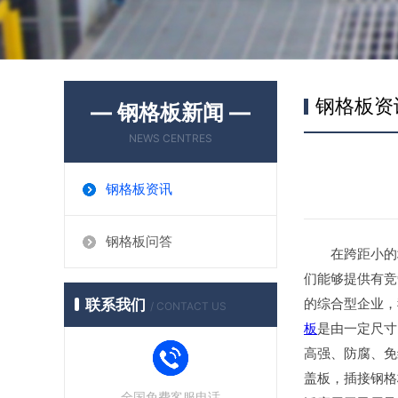
钢格板资
— 钢格板新闻 —
NEWS CENTRES
钢格板资讯
钢格板问答
在跨距小的场
们能够提供有竞
的综合型企业，
联系我们
/ CONTACT US
板
是由一定尺寸
高强、防腐、免
盖板，插接钢格
全国免费客服电话