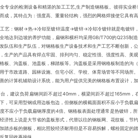
专业的检测设备和精湛的加工工艺,生产制造钢格板。彼得实业桥
而成，其特点为：强度高、重量轻结构，强烈的网格焊接使它具有
：钢材→热→冷却至镀锌温度→镀锌→冷却冷镀锌就是电镀锌，只有
全地达到边坡的养护功能，扁钢和横杆均采用GB/T700的Q235
发队伍和生产队伍，对钢格板生产设备技术和生产工艺不断创新，
，生产的产品具有焊点牢固、排列均匀、稳定性强、强度性高、美
格板、沟盖板、池盖板，梯踏板等。沟盖板是采用钢格板制造的沟
用于市政道路、园林设施、住宅小区、学校、体育场管等不同场所
善的计算机辅助设计系统，能为用户提供完美的钢格板布置设计，
，建议负荷扁钢间距不超过40mm，横梁间距不超过165mm，
下，可采用型钢或用边板包边，但侧板的横截面面积不应小于负载
度不应小于负载扁钢厚度的4倍。钢格板表面处理通常是热镀锌，
经济性上说是大节省的盖板形式，代替以往的钢板网、花纹板，节
加踏步板的侧板，相比照较经济耐用但是不容易拆解，螺栓固定的
反复回收再操纵。