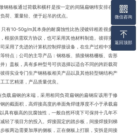
墩钢格板通过荷载和横杆是按一定的间隔扁钢纬安排在气
高负荷、重量轻、便于起吊的优点。
微信咨询
10-50g/m其本身的耐腐蚀性比热浸镀锌相差很多，
制造，根据供需双方协议，也可采用其他材料制造。彼得实业
返回顶部
公司采用了先进的计算机控制焊接设备，在生产过程中实行
观等特点；公司的主导产品：钢格板、插接钢格栅板、齿形
（井）盖板，具有多种型号可供选择以适合不同的跨距载荷
。彼得实业专门生产钢格板相关产品以及其他轻型钢结构产
加工工艺精湛，产品质量优良。
在负载扁钢的末端，采用相同负荷扁钢的扁钢应该用于修
扁钢的截面积，高焊接高度的单面角焊缝厚度不小于承载扁
所以具有极高的抗腐蚀性，一般自然环境下可保持十几年不
约减轻了项目方的投入。焊接固定的踏步板，间接焊接到梯
踏步板两边需要加厚的侧板，正在侧板上打眼，安拆是间接