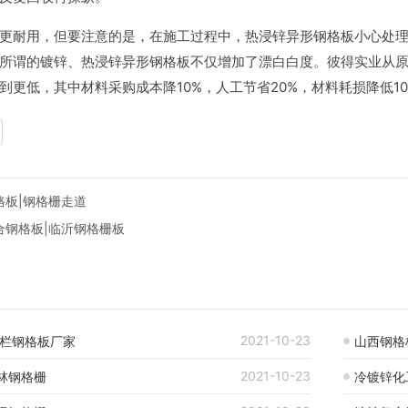
耐用，但要注意的是，在施工过程中，热浸锌异形钢格板小心处理
所谓的镀锌、热浸锌异形钢格板不仅增加了漂白白度。彼得实业从
到更低，其中材料采购成本降10%，人工节省20%，材料耗损降低10
格板|钢格栅走道
合钢格板|临沂钢格栅板
2021-10-23
护栏钢格板厂家
山西钢格
2021-10-23
林钢格栅
冷镀锌化