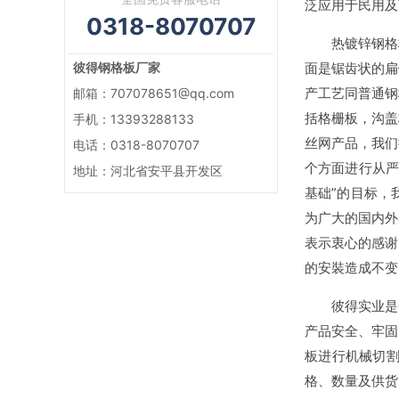
泛应用于民用及
0318-8070707
热镀锌钢格板
彼得钢格板厂家
面是锯齿状的扁
产工艺同普通钢
邮箱：707078651@qq.com
括格栅板，沟盖
手机：13393288133
丝网产品，我们
电话：0318-8070707
个方面进行从严
地址：河北省安平县开发区
基础”的目标，
为广大的国内外
表示衷心的感谢
的安裝造成不变
彼得实业是一
产品安全、牢固
板进行机械切
格、数量及供货